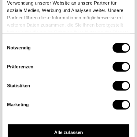
Verwendung unserer Website an unsere Partner für
#TEAMKIENAST
soziale Medien, Werbung und Analysen weiter. Unsere
Partner führen diese Informationen möglicherweise mit
weiteren Daten zusammen, die Sie ihnen bereitgestellt
haben oder die sie im Rahmen Ihrer Nutzung der Dienste
gesammelt haben.
Einwilligungsauswahl
Notwendig
Präferenzen
Suchen, finden, direkt
bewerben
Statistiken
Du willst ins Team? Hier findest du unsere aktuellen
Stellenangebote.
Marketing
Alle zulassen