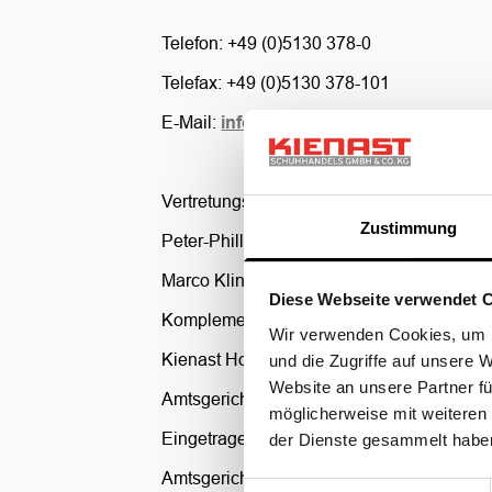
Telefon: +49 (0)5130 378-0
Telefax: +49 (0)5130 378-101
E-Mail:
info@kienast-schuhe.de
Vertretungsberechtigte Geschäftsführer:
Zustimmung
Peter-Phillip Kienast
Marco Kling
Diese Webseite verwendet 
Komplementär:
Wir verwenden Cookies, um I
Kienast Holding Beteiligungs GmbH
, Han
und die Zugriffe auf unsere 
Website an unsere Partner fü
Amtsgericht Hannover, Sitz der Firma ist
möglicherweise mit weiteren
Eingetragen bei:
der Dienste gesammelt habe
Amtsgericht Hannover / HRA 200463
Einwilligungsauswahl