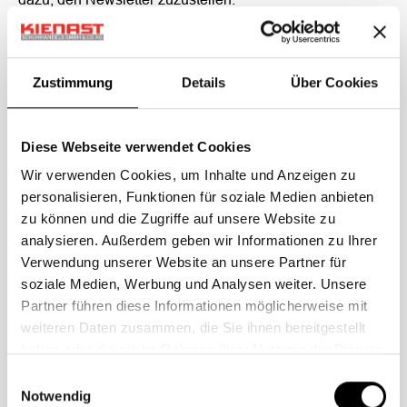
Die Erhebung sonstiger personenbezogener Daten im
Rahmen des Anmeldevorgangs dient dazu, einen
Missbrauch der Dienste oder der verwendeten E-Mail-
Zustimmung
Details
Über Cookies
Adresse zu verhindern.
4. Dauer der Speicherung
Diese Webseite verwendet Cookies
Wir verwenden Cookies, um Inhalte und Anzeigen zu
Die Daten werden gelöscht, sobald sie für die Erreichung
personalisieren, Funktionen für soziale Medien anbieten
des Zweckes ihrer Erhebung nicht mehr erforderlich sind.
zu können und die Zugriffe auf unsere Website zu
Ihre E-Mail-Adresse wird demnach solange gespeichert,
analysieren. Außerdem geben wir Informationen zu Ihrer
wie das Abonnement des Newsletters aktiv ist.
Verwendung unserer Website an unsere Partner für
Die sonstigen im Rahmen des Anmeldevorgangs
soziale Medien, Werbung und Analysen weiter. Unsere
erhobenen personenbezogenen Daten werden in der
Partner führen diese Informationen möglicherweise mit
Regel nach einer Frist von sieben Tagen gelöscht.
weiteren Daten zusammen, die Sie ihnen bereitgestellt
haben oder die sie im Rahmen Ihrer Nutzung der Dienste
5. Widerspruchs- und Beseitigungsmöglichkeit
gesammelt haben.
Einwilligungsauswahl
Notwendig