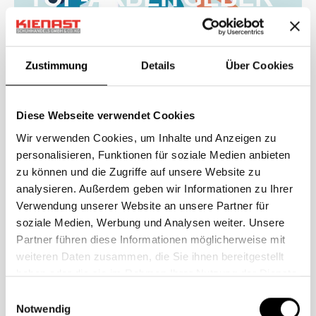
IM HANDEL 2025
Zustimmung
Details
Über Cookies
Diese Webseite verwendet Cookies
Wir verwenden Cookies, um Inhalte und Anzeigen zu
personalisieren, Funktionen für soziale Medien anbieten
zu können und die Zugriffe auf unsere Website zu
Ausgezeichnet: Kienast
analysieren. Außerdem geben wir Informationen zu Ihrer
Unternehmensgruppe gehört zu
Verwendung unserer Website an unsere Partner für
den besten Arbeitgebern im Handel
soziale Medien, Werbung und Analysen weiter. Unsere
Partner führen diese Informationen möglicherweise mit
2025
weiteren Daten zusammen, die Sie ihnen bereitgestellt
haben oder die sie im Rahmen Ihrer Nutzung der Dienste
Große Ehre für die Kienast Unternehmensgruppe:
gesammelt haben.
Gemeinsam mit Kununu und der ZEIT Verlagsgruppe
Einwilligungsauswahl
wurde das Familienunternehmen als einer der
„Besten
Notwendig